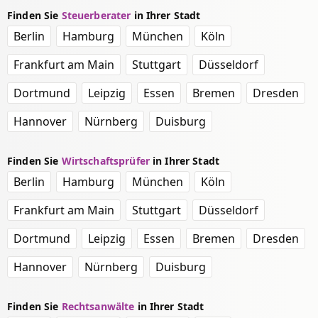
Finden Sie
Steuerberater
in Ihrer Stadt
Berlin
Hamburg
München
Köln
Frankfurt am Main
Stuttgart
Düsseldorf
Dortmund
Leipzig
Essen
Bremen
Dresden
Hannover
Nürnberg
Duisburg
Finden Sie
Wirtschaftsprüfer
in Ihrer Stadt
Berlin
Hamburg
München
Köln
Frankfurt am Main
Stuttgart
Düsseldorf
Dortmund
Leipzig
Essen
Bremen
Dresden
Hannover
Nürnberg
Duisburg
Finden Sie
Rechtsanwälte
in Ihrer Stadt