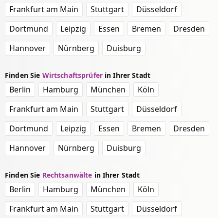
Frankfurt am Main
Stuttgart
Düsseldorf
Dortmund
Leipzig
Essen
Bremen
Dresden
Hannover
Nürnberg
Duisburg
Finden Sie
Wirtschaftsprüfer
in Ihrer Stadt
Berlin
Hamburg
München
Köln
Frankfurt am Main
Stuttgart
Düsseldorf
Dortmund
Leipzig
Essen
Bremen
Dresden
Hannover
Nürnberg
Duisburg
Finden Sie
Rechtsanwälte
in Ihrer Stadt
Berlin
Hamburg
München
Köln
Frankfurt am Main
Stuttgart
Düsseldorf