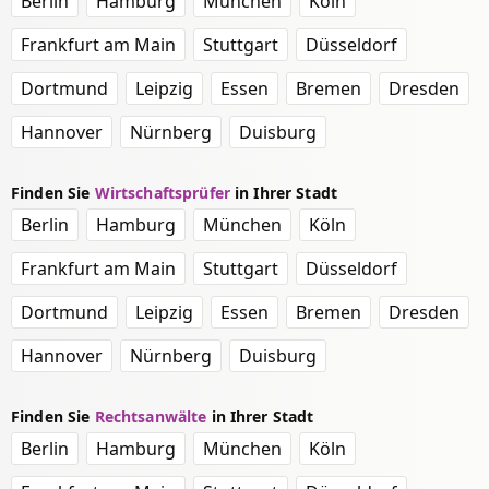
Berlin
Hamburg
München
Köln
Frankfurt am Main
Stuttgart
Düsseldorf
Dortmund
Leipzig
Essen
Bremen
Dresden
Hannover
Nürnberg
Duisburg
Finden Sie
Wirtschaftsprüfer
in Ihrer Stadt
Berlin
Hamburg
München
Köln
Frankfurt am Main
Stuttgart
Düsseldorf
Dortmund
Leipzig
Essen
Bremen
Dresden
Hannover
Nürnberg
Duisburg
Finden Sie
Rechtsanwälte
in Ihrer Stadt
Berlin
Hamburg
München
Köln