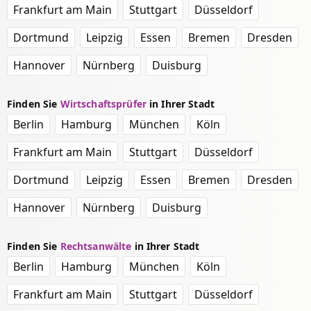
Frankfurt am Main
Stuttgart
Düsseldorf
Dortmund
Leipzig
Essen
Bremen
Dresden
Hannover
Nürnberg
Duisburg
Finden Sie
Wirtschaftsprüfer
in Ihrer Stadt
Berlin
Hamburg
München
Köln
Frankfurt am Main
Stuttgart
Düsseldorf
Dortmund
Leipzig
Essen
Bremen
Dresden
Hannover
Nürnberg
Duisburg
Finden Sie
Rechtsanwälte
in Ihrer Stadt
Berlin
Hamburg
München
Köln
Frankfurt am Main
Stuttgart
Düsseldorf