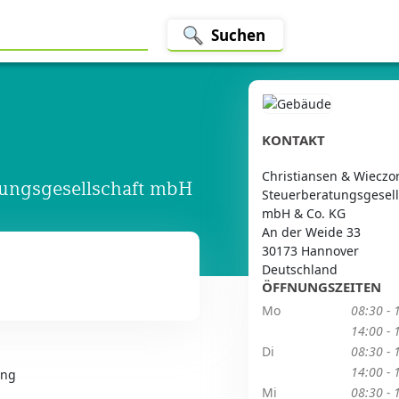
Suchen
KONTAKT
Christiansen & Wieczo
tungsgesellschaft mbH
Steuerberatungsgesell
mbH & Co. KG
An der Weide 33
30173 Hannover
Deutschland
ÖFFNUNGSZEITEN
Mo
08:30 - 
14:00 - 
Di
08:30 - 
14:00 - 
ung
Mi
08:30 - 