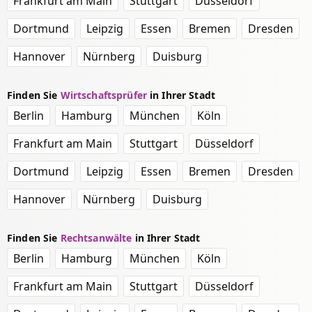
Frankfurt am Main
Stuttgart
Düsseldorf
Dortmund
Leipzig
Essen
Bremen
Dresden
Hannover
Nürnberg
Duisburg
Finden Sie
Wirtschaftsprüfer
in Ihrer Stadt
Berlin
Hamburg
München
Köln
Frankfurt am Main
Stuttgart
Düsseldorf
Dortmund
Leipzig
Essen
Bremen
Dresden
Hannover
Nürnberg
Duisburg
Finden Sie
Rechtsanwälte
in Ihrer Stadt
Berlin
Hamburg
München
Köln
Frankfurt am Main
Stuttgart
Düsseldorf