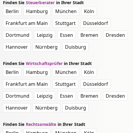
Finden Sie
Steuerberater
in Ihrer Stadt
Berlin
Hamburg
München
Köln
Frankfurt am Main
Stuttgart
Düsseldorf
Dortmund
Leipzig
Essen
Bremen
Dresden
Hannover
Nürnberg
Duisburg
Finden Sie
Wirtschaftsprüfer
in Ihrer Stadt
Berlin
Hamburg
München
Köln
Frankfurt am Main
Stuttgart
Düsseldorf
Dortmund
Leipzig
Essen
Bremen
Dresden
Hannover
Nürnberg
Duisburg
Finden Sie
Rechtsanwälte
in Ihrer Stadt