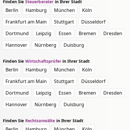
Finden Sie
Steuerberater
in Ihrer Stadt
Berlin
Hamburg
München
Köln
Frankfurt am Main
Stuttgart
Düsseldorf
Dortmund
Leipzig
Essen
Bremen
Dresden
Hannover
Nürnberg
Duisburg
Finden Sie
Wirtschaftsprüfer
in Ihrer Stadt
Berlin
Hamburg
München
Köln
Frankfurt am Main
Stuttgart
Düsseldorf
Dortmund
Leipzig
Essen
Bremen
Dresden
Hannover
Nürnberg
Duisburg
Finden Sie
Rechtsanwälte
in Ihrer Stadt
Berlin
Hamburg
München
Köln