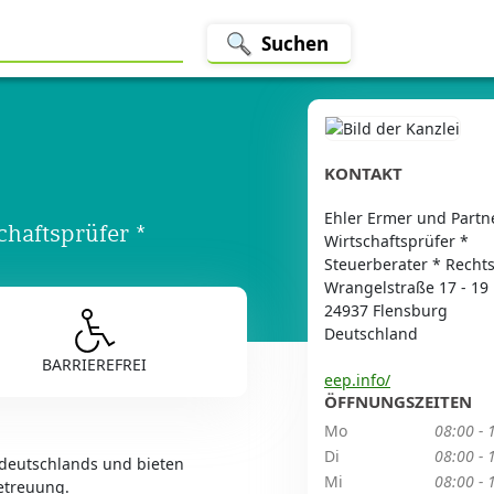
Suchen
KONTAKT
Ehler Ermer und Partn
haftsprüfer *
Wirtschaftsprüfer *
Steuerberater * Recht
Wrangelstraße 17 - 19
24937 Flensburg
Deutschland
BARRIEREFREI
eep.info/
ÖFFNUNGSZEITEN
Mo
08:00 - 
Di
08:00 - 
ddeutschlands und bieten
Mi
08:00 - 
etreuung.