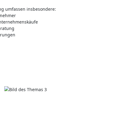
ung umfassen insbesondere:
rnehmer
nternehmenskäufe
eratung
ärungen