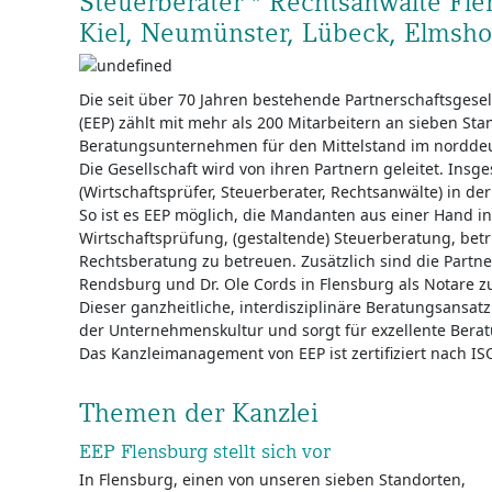
Steuerberater * Rechtsanwälte Fl
Kiel, Neumünster, Lübeck, Elmsh
Die seit über 70 Jahren bestehende Partnerschaftsgesel
(EEP) zählt mit mehr als 200 Mitarbeitern an sieben St
Beratungsunternehmen für den Mittelstand im nordde
Die Gesellschaft wird von ihren Partnern geleitet. Insg
(Wirtschaftsprüfer, Steuerberater, Rechtsanwälte) in der 
So ist es EEP möglich, die Mandanten aus einer Hand i
Wirtschaftsprüfung, (gestaltende) Steuerberatung, bet
Rechtsberatung zu betreuen. Zusätzlich sind die Partne
Rendsburg und Dr. Ole Cords in Flensburg als Notare z
Dieser ganzheitliche, interdisziplinäre Beratungsansatz 
der Unternehmenskultur und sorgt für exzellente Berat
Das Kanzleimanagement von EEP ist zertifiziert nach I
Themen der Kanzlei
EEP Flensburg stellt sich vor
In Flensburg, einen von unseren sieben Standorten,