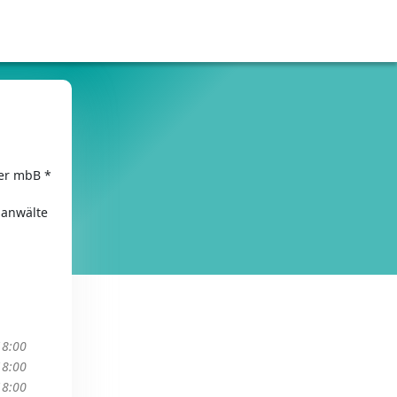
er mbB *
sanwälte
18:00
18:00
18:00