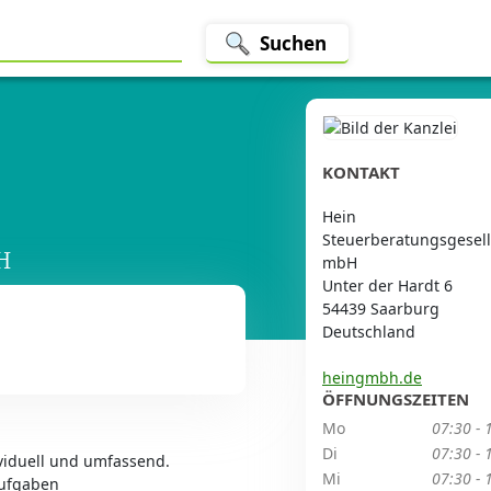
Suchen
KONTAKT
Hein
Steuerberatungsgesell
H
mbH
Unter der Hardt 6
54439 Saarburg
Deutschland
heingmbh.de
ÖFFNUNGSZEITEN
Mo
07:30 - 
Di
07:30 - 
ividuell und umfassend.
Mi
07:30 - 
Aufgaben