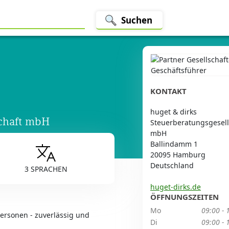
Suchen
KONTAKT
huget & dirks
schaft mbH
Steuerberatungsgesell
mbH
Ballindamm 1
20095 Hamburg
Deutschland
3 SPRACHEN
huget-dirks.de
ÖFFNUNGSZEITEN
Mo
09:00 - 
rsonen - zuverlässig und
Di
09:00 - 