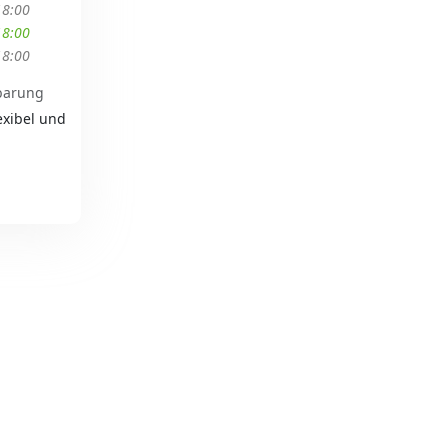
18:00
18:00
18:00
barung
exibel und