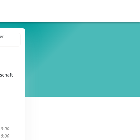
schaft
18:00
18:00