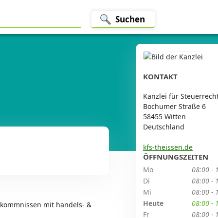
Suchen
KONTAKT
Kanzlei für Steuerrech
Bochumer Straße 6
58455 Witten
Deutschland
kfs-theissen.de
ÖFFNUNGSZEITEN
Mo
08:00 - 
Di
08:00 - 
Mi
08:00 - 
Heute
08:00 - 
orkommnissen mit handels- &
Fr
08:00 - 