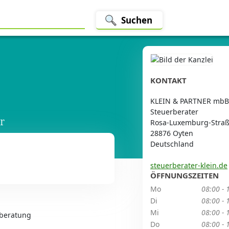
Suchen
KONTAKT
KLEIN & PARTNER mbB
Steuerberater
r
Rosa-Luxemburg-Straß
28876 Oyten
Deutschland
steuerberater-klein.de
ÖFFNUNGSZEITEN
Mo
08:00 - 
Di
08:00 - 
Mi
08:00 - 
rberatung
Do
08:00 - 