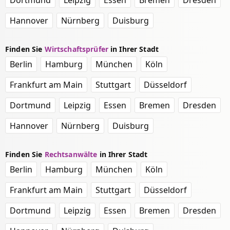
Dortmund
Leipzig
Essen
Bremen
Dresden
Hannover
Nürnberg
Duisburg
Finden Sie
Wirtschaftsprüfer
in Ihrer Stadt
Berlin
Hamburg
München
Köln
Frankfurt am Main
Stuttgart
Düsseldorf
Dortmund
Leipzig
Essen
Bremen
Dresden
Hannover
Nürnberg
Duisburg
Finden Sie
Rechtsanwälte
in Ihrer Stadt
Berlin
Hamburg
München
Köln
Frankfurt am Main
Stuttgart
Düsseldorf
Dortmund
Leipzig
Essen
Bremen
Dresden