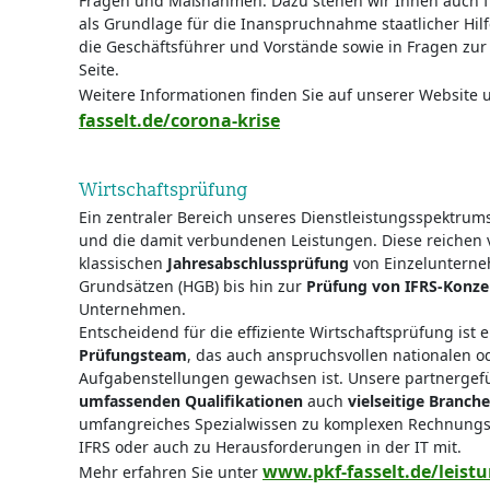
Fragen und Maßnahmen. Dazu stehen wir Ihnen auch f
als Grundlage für die Inanspruchnahme staatlicher Hil
die Geschäftsführer und Vorstände sowie in Fragen zur 
Seite.
Weitere Informationen finden Sie auf unserer Website 
fasselt.de/corona-krise
Wirtschaftsprüfung
Ein zentraler Bereich unseres Dienstleistungsspektrum
und die damit verbundenen Leistungen. Diese reichen
klassischen
Jahresabschlussprüfung
von Einzelunterne
Grundsätzen (HGB) bis hin zur
Prüfung von IFRS-Konze
Unternehmen.
Entscheidend für die effiziente Wirtschaftsprüfung ist ei
Prüfungsteam
, das auch anspruchsvollen nationalen o
Aufgabenstellungen gewachsen ist. Unsere partnerge
umfassenden Qualifikationen
auch
vielseitige Branc
umfangreiches Spezialwissen zu komplexen Rechnung
IFRS oder auch zu Herausforderungen in der IT mit.
www.pkf-fasselt.de/leist
Mehr erfahren Sie unter