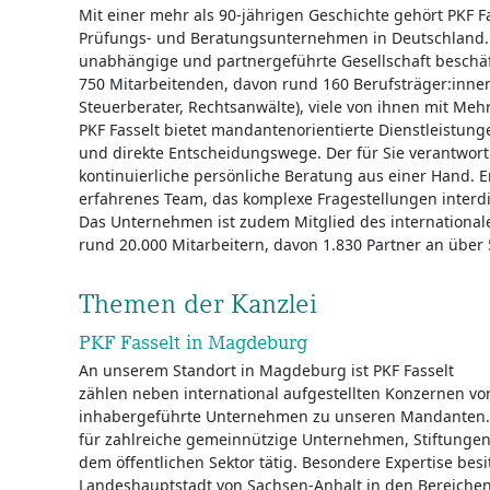
Mit einer mehr als 90-jährigen Geschichte gehört PKF 
Prüfungs- und Beratungsunternehmen in Deutschland. 
unabhängige und partnergeführte Gesellschaft beschäf
750 Mitarbeitenden, davon rund 160 Berufsträger:innen
Steuerberater, Rechtsanwälte), viele von ihnen mit Mehr
PKF Fasselt bietet mandantenorientierte Dienstleistung
und direkte Entscheidungswege. Der für Sie verantwortl
kontinuierliche persönliche Beratung aus einer Hand. Er
erfahrenes Team, das komplexe Fragestellungen interdis
Das Unternehmen ist zudem Mitglied des international
rund 20.000 Mitarbeitern, davon 1.830 Partner an über
Themen der Kanzlei
PKF Fasselt in Magdeburg
An unserem Standort in Magdeburg ist PKF Fasselt
zählen neben international aufgestellten Konzernen vor
inhabergeführte Unternehmen zu unseren Mandanten. D
für zahlreiche gemeinnützige Unternehmen, Stiftunge
dem öffentlichen Sektor tätig. Besondere Expertise besi
Landeshauptstadt von Sachsen-Anhalt in den Bereiche