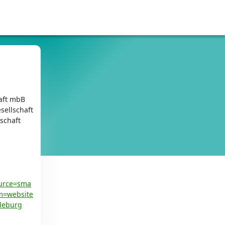
haft mbB
sellschaft
schaft
ource=sma
m=website
deburg