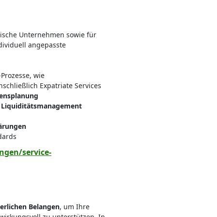
ndische Unternehmen sowie für
dividuell angepasste
-Prozesse, wie
inschließlich Expatriate Services
ensplanung
m
Liquiditätsmanagement
lärungen
dards
ngen/service-
erlichen Belangen
, um Ihre
wirkungsvoll zu unterstützen. In