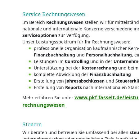
Service Rechnungswesen
Im Bereich
Rechnungswesen
stellen wir für mittelstä
nationale und internationale Konzerne verschiedene in
Serviceoptionen
zur Verfügung.
Unser Leistungsspektrum für Ihr Rechnungswesen:
professionelle Organisation kaufmännischer Kern
Finanzbuchhaltung
und
Personalbuchhaltung
, e
Leistungen im
Controlling
und in der
Unternehm
Unterstützung bei der
Kostenrechnung
und bei
komplette Abwicklung der
Finanzbuchhaltung
Erstellung von
Jahresabschlüssen
und
Steuererk
Erstellung von
Reports
nach internationalen Stan
www.pkf-fasselt.de/leistu
Mehr erfahren Sie unter
rechnungswesen
Steuern
Wir beraten und betreuen Sie umfassend bei allen
steu
unternehmerischen oder persönlichen Ziele langfristig 