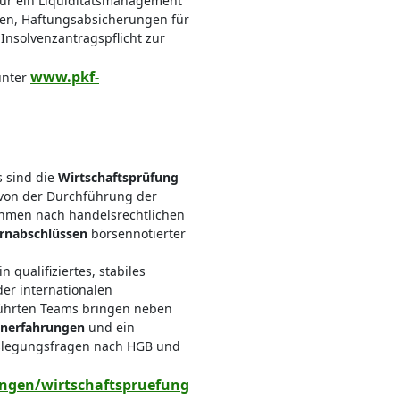
ür ein Liquiditätsmanagement
fen, Haftungsabsicherungen für
Insolvenzantragspflicht zur
www.pkf-
unter
s sind die
Wirtschaftsprüfung
 von der Durchführung der
hmen nach handelsrechtlichen
rnabschlüssen
börsennotierter
n qualifiziertes, stabiles
der internationalen
führten Teams bringen neben
henerfahrungen
und ein
slegungsfragen nach HGB und
ungen/wirtschaftspruefung