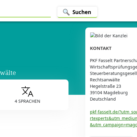
Suchen
KONTAKT
PKF Fasselt Partnersc
Wirtschaftsprüfungsge
wälte
Steuerberatungsgesell
Rechtsanwälte
Hegelstraße 23
39104 Magdeburg
Deutschland
4 SPRACHEN
pkf-fasselt.de/?utm_s
rtexperts&utm_mediu
&utm_campaign=mag