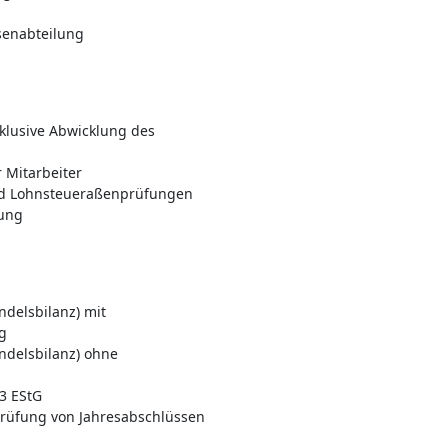
enabteilung
klusive Abwicklung des
 Mitarbeiter
nd Lohnsteueraßenprüfungen
lung
ndelsbilanz) mit
g
ndelsbilanz) ohne
3 EStG
 Prüfung von Jahresabschlüssen