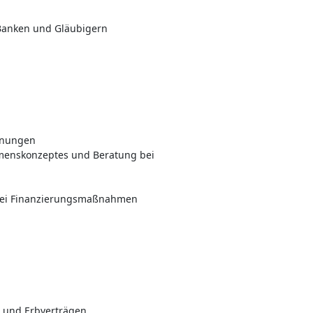
Banken und Gläubigern
anungen
menskonzeptes und Beratung bei
 bei Finanzierungsmaßnahmen
n und Erbverträgen