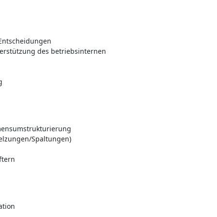
 Entscheidungen
terstützung des betriebsinternen
g
mensumstrukturierung
elzungen/Spaltungen)
ftern
ation