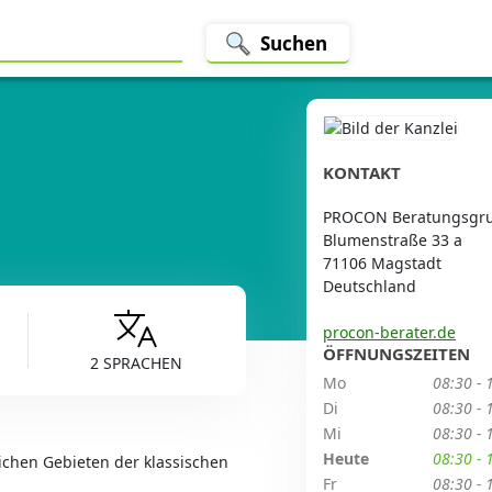
Suchen
KONTAKT
PROCON Beratungsgr
Blumenstraße 33 a
71106 Magstadt
Deutschland
procon-berater.de
ÖFFNUNGSZEITEN
2 SPRACHEN
Mo
08:30 - 
Di
08:30 - 
Mi
08:30 - 
Heute
08:30 - 
ichen Gebieten der klassischen
Fr
08:30 - 