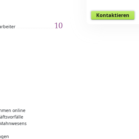
Kontaktieren
10
arbeiter
hmen online
ftsvorfälle
 Mahnwesens
ungen