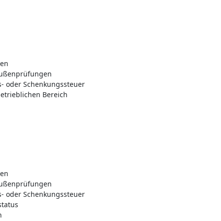
ten
 Außenprüfungen
s- oder Schenkungssteuer
etrieblichen Bereich
ten
 Außenprüfungen
s- oder Schenkungssteuer
status
h