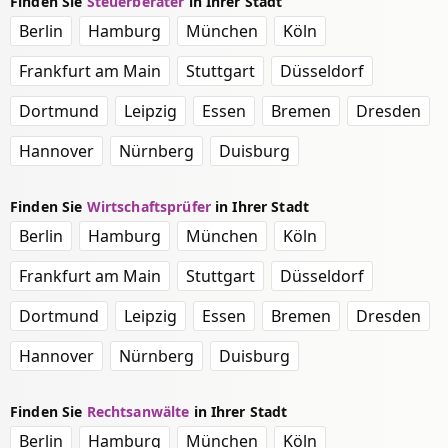
Finden Sie
Steuerberater
in Ihrer Stadt
Berlin
Hamburg
München
Köln
Frankfurt am Main
Stuttgart
Düsseldorf
Dortmund
Leipzig
Essen
Bremen
Dresden
Hannover
Nürnberg
Duisburg
Finden Sie
Wirtschaftsprüfer
in Ihrer Stadt
Berlin
Hamburg
München
Köln
Frankfurt am Main
Stuttgart
Düsseldorf
Dortmund
Leipzig
Essen
Bremen
Dresden
Hannover
Nürnberg
Duisburg
Finden Sie
Rechtsanwälte
in Ihrer Stadt
Berlin
Hamburg
München
Köln