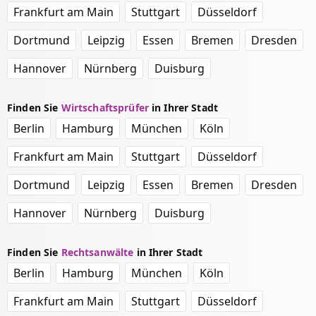
Frankfurt am Main
Stuttgart
Düsseldorf
Dortmund
Leipzig
Essen
Bremen
Dresden
Hannover
Nürnberg
Duisburg
Finden Sie
Wirtschaftsprüfer
in Ihrer Stadt
Berlin
Hamburg
München
Köln
Frankfurt am Main
Stuttgart
Düsseldorf
Dortmund
Leipzig
Essen
Bremen
Dresden
Hannover
Nürnberg
Duisburg
Finden Sie
Rechtsanwälte
in Ihrer Stadt
Berlin
Hamburg
München
Köln
Frankfurt am Main
Stuttgart
Düsseldorf