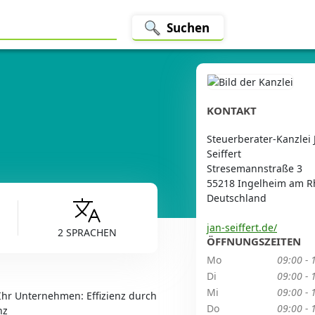
Suchen
KONTAKT
Steuerberater-Kanzlei 
Seiffert
Stresemannstraße 3
55218 Ingelheim am R
Deutschland
jan-seiffert.de/
2 SPRACHEN
ÖFFNUNGSZEITEN
Mo
09:00 - 
Di
09:00 - 
Mi
09:00 - 
Ihr Unternehmen: Effizienz durch
Do
09:00 - 
nz