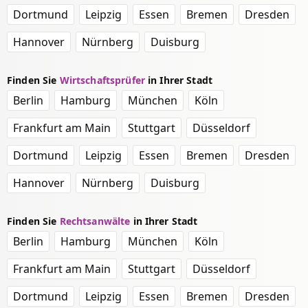
Dortmund
Leipzig
Essen
Bremen
Dresden
Hannover
Nürnberg
Duisburg
Finden Sie
Wirtschaftsprüfer
in Ihrer Stadt
Berlin
Hamburg
München
Köln
Frankfurt am Main
Stuttgart
Düsseldorf
Dortmund
Leipzig
Essen
Bremen
Dresden
Hannover
Nürnberg
Duisburg
Finden Sie
Rechtsanwälte
in Ihrer Stadt
Berlin
Hamburg
München
Köln
Frankfurt am Main
Stuttgart
Düsseldorf
Dortmund
Leipzig
Essen
Bremen
Dresden