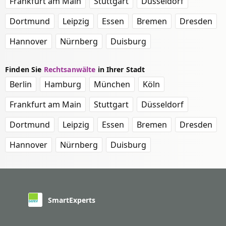
Frankfurt am Main
Stuttgart
Düsseldorf
Dortmund
Leipzig
Essen
Bremen
Dresden
Hannover
Nürnberg
Duisburg
Finden Sie
Rechtsanwälte
in Ihrer Stadt
Berlin
Hamburg
München
Köln
Frankfurt am Main
Stuttgart
Düsseldorf
Dortmund
Leipzig
Essen
Bremen
Dresden
Hannover
Nürnberg
Duisburg
SmartExperts