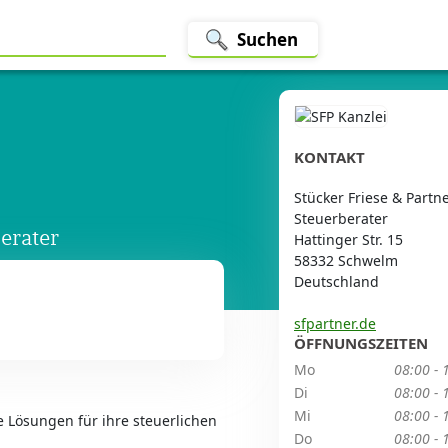
Suchen
KONTAKT
Stücker Friese & Part
Steuerberater
erater
Hattinger Str. 15
58332 Schwelm
Deutschland
sfpartner.de
ÖFFNUNGSZEITEN
Mo
08:00 - 
Di
08:00 - 
Mi
08:00 - 
 Lösungen für ihre steuerlichen
Do
08:00 - 