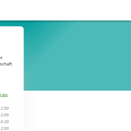
H
schaft
h.eu
12:00
12:00
16:30
12:00