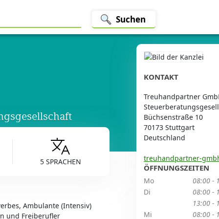
Suchen
KONTAKT
Treuhandpartner Gmb
Steuerberatungsgesell
gsgesellschaft
Büchsenstraße 10
70173 Stuttgart
Deutschland
treuhandpartner-gmb
5 SPRACHEN
ÖFFNUNGSZEITEN
Mo
08:00 - 
Di
08:00 - 
13:00 - 
rbes, Ambulante (Intensiv)
Mi
08:00 - 
n und Freiberufler