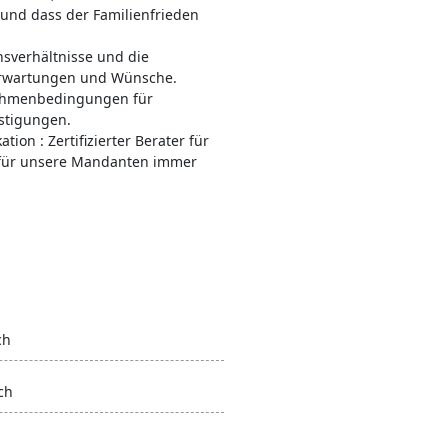
 und dass der Familienfrieden
nsverhältnisse und die
n Erwartungen und Wünsche.
 Rahmenbedingungen für
nstigungen.
ion : Zertifizierter Berater für
r für unsere Mandanten immer
ch
ch