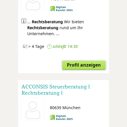
...
Rechtsberatung
Wir bieten
Rechtsberatung
rund um Ihr
Unternehmen. ...
> 4 Tage
schließt 14:30
Profil anzeigen
ACCONSIS Steuerberatung |
Rechtsberatung |
Wirtschaftsprüfung |
Finanzierungsberatung |
80639 München
Unternehmensberatung