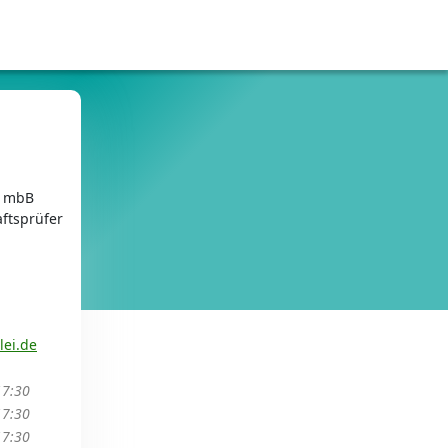
r mbB
ftsprüfer
ei.de
17:30
17:30
17:30