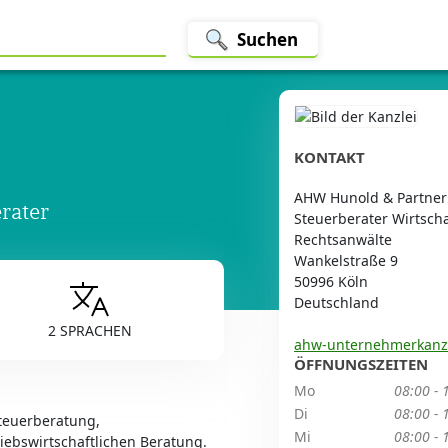
Suchen
KONTAKT
AHW Hunold & Partne
rater
Steuerberater Wirtscha
Rechtsanwälte
Wankelstraße 9
50996 Köln
Deutschland
2 SPRACHEN
ahw-unternehmerkanzl
ÖFFNUNGSZEITEN
Mo
08:00 - 
Di
08:00 - 
Steuerberatung,
Mi
08:00 - 
iebswirtschaftlichen Beratung.