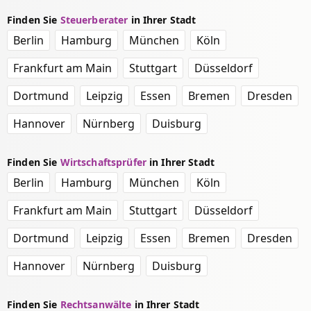
Finden Sie
Steuerberater
in Ihrer Stadt
Berlin
Hamburg
München
Köln
Frankfurt am Main
Stuttgart
Düsseldorf
Dortmund
Leipzig
Essen
Bremen
Dresden
Hannover
Nürnberg
Duisburg
Finden Sie
Wirtschaftsprüfer
in Ihrer Stadt
Berlin
Hamburg
München
Köln
Frankfurt am Main
Stuttgart
Düsseldorf
Dortmund
Leipzig
Essen
Bremen
Dresden
Hannover
Nürnberg
Duisburg
Finden Sie
Rechtsanwälte
in Ihrer Stadt