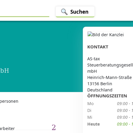
Suchen
KONTAKT
AS-tax
Steuerberatungsgesell
mbH
mbH
Heinrich-Mann-Straße
13156 Berlin
Deutschland
ÖFFNUNGSZEITEN
tpersonen
Mo
09:00 - 
Di
09:00 - 
Mi
09:00 - 
Heute
09:00 - 
2
arbeiter