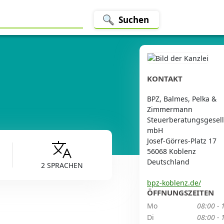
Suchen
KONTAKT
BPZ, Balmes, Pelka &
Zimmermann
Steuerberatungsgesell
mbH
Josef-Görres-Platz 17
56068 Koblenz
Deutschland
2 SPRACHEN
bpz-koblenz.de/
ÖFFNUNGSZEITEN
Mo
08:00 - 
Di
08:00 - 