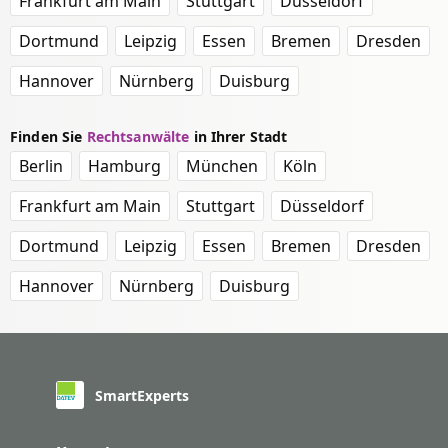
Frankfurt am Main
Stuttgart
Düsseldorf
Dortmund
Leipzig
Essen
Bremen
Dresden
Hannover
Nürnberg
Duisburg
Finden Sie
Rechtsanwälte
in Ihrer Stadt
Berlin
Hamburg
München
Köln
Frankfurt am Main
Stuttgart
Düsseldorf
Dortmund
Leipzig
Essen
Bremen
Dresden
Hannover
Nürnberg
Duisburg
SmartExperts