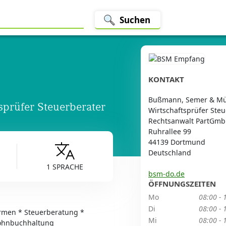
Suchen
KONTAKT
Bußmann, Semer & Mü
prüfer Steuerberater
Wirtschaftsprüfer Steu
Rechtsanwalt PartGm
Ruhrallee 99
44139 Dortmund
Deutschland
1 SPRACHE
bsm-do.de
ÖFFNUNGSZEITEN
Mo
08:00 - 
Di
08:00 - 
ormen * Steuerberatung *
Mi
08:00 - 
Lohnbuchhaltung