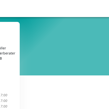
ller
erberater
bB
17:00
17:00
17:00