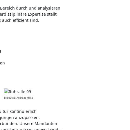
 Bereich durch und analysieren
rdisziplinäre Expertise stellt
 auch effizient sind.
g
ten
Bildquelle: Andreas Milke
tur kontinuierlich
ngungen anzupassen.
verbunden. Unsere Mandanten
zusetzen, wo sie sinnvoll sind –