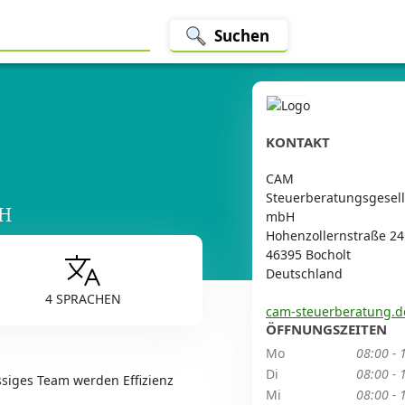
Suchen
KONTAKT
CAM
Steuerberatungsgesell
bH
mbH
Hohenzollernstraße 24
46395 Bocholt
Deutschland
4 SPRACHEN
cam-steuerberatung.d
ÖFFNUNGSZEITEN
Mo
08:00 - 
Di
08:00 - 
ässiges Team werden Effizienz
Mi
08:00 - 