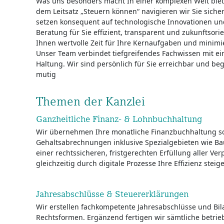
Was uns besonders macht In einer komplexen Welt biet
dem Leitsatz „Steuern können“ navigieren wir Sie siche
setzen konsequent auf technologische Innovationen und
Beratung für Sie effizient, transparent und zukunftsorie
Ihnen wertvolle Zeit für Ihre Kernaufgaben und minimie
Unser Team verbindet tiefgreifendes Fachwissen mit e
Haltung. Wir sind persönlich für Sie erreichbar und 
mutig
Themen der Kanzlei
Ganzheitliche Finanz- & Lohnbuchhaltung
Wir übernehmen Ihre monatliche Finanzbuchhaltung so
Gehaltsabrechnungen inklusive Spezialgebieten wie Bau
einer rechtssicheren, fristgerechten Erfüllung aller Ve
gleichzeitig durch digitale Prozesse Ihre Effizienz steig
Jahresabschlüsse & Steuererklärungen
Wir erstellen fachkompetente Jahresabschlüsse und Bi
Rechtsformen. Ergänzend fertigen wir sämtliche betrie