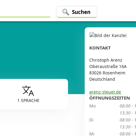
Suchen
KONTAKT
Christoph Arenz
Oberaustraße 16A
83026 Rosenheim
Deutschland
arenz-steuer.de
ÖFFNUNGSZEITEN
1 SPRACHE
Mo
08:00 - 
13:30 - 
Di
08:00 - 
13:30 - 
Mi
08:00 - 