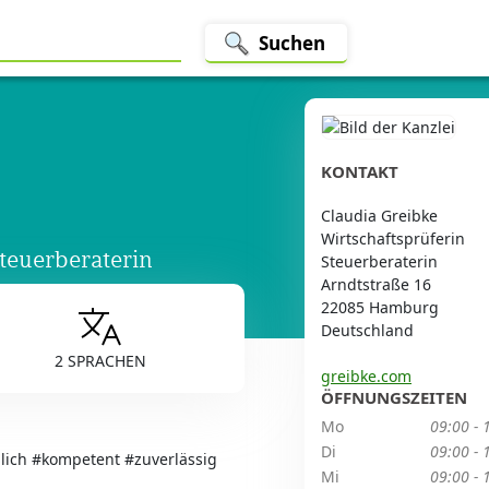
Suchen
KONTAKT
Claudia Greibke
Wirtschaftsprüferin
teuerberaterin
Steuerberaterin
Arndtstraße 16
22085 Hamburg
Deutschland
2 SPRACHEN
greibke.com
ÖFFNUNGSZEITEN
Mo
09:00 - 
Di
09:00 - 
nlich #kompetent #zuverlässig
Mi
09:00 - 