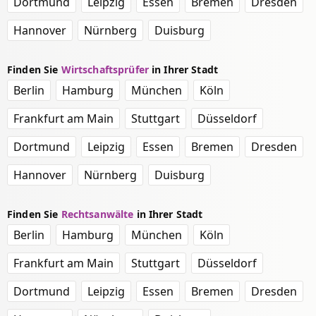
Dortmund
Leipzig
Essen
Bremen
Dresden
Hannover
Nürnberg
Duisburg
Finden Sie
Wirtschaftsprüfer
in Ihrer Stadt
Berlin
Hamburg
München
Köln
Frankfurt am Main
Stuttgart
Düsseldorf
Dortmund
Leipzig
Essen
Bremen
Dresden
Hannover
Nürnberg
Duisburg
Finden Sie
Rechtsanwälte
in Ihrer Stadt
Berlin
Hamburg
München
Köln
Frankfurt am Main
Stuttgart
Düsseldorf
Dortmund
Leipzig
Essen
Bremen
Dresden