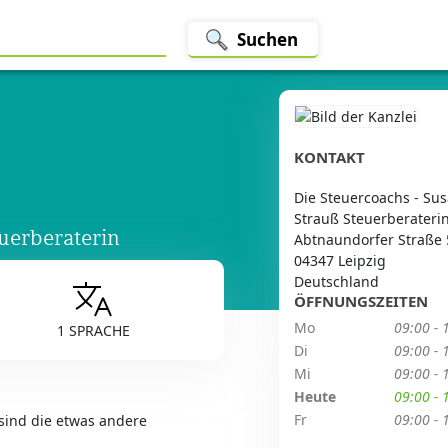
Suchen
KONTAKT
Die Steuercoachs - Su
Strauß Steuerberateri
uerberaterin
Abtnaundorfer Straße 
04347 Leipzig
Deutschland
ÖFFNUNGSZEITEN
Mo
09:00 - 
1 SPRACHE
Di
09:00 - 
Mi
09:00 - 
Heute
09:00 - 
Fr
09:00 - 
 sind die etwas andere