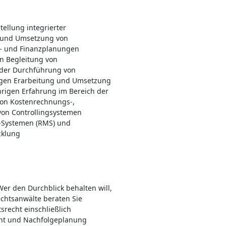
ellung integrierter
 und Umsetzung von
s- und Finanzplanungen
en Begleitung von
 der Durchführung von
gen Erarbeitung und Umsetzung
hrigen Erfahrung im Bereich der
von Kostenrechnungs-,
 von Controllingsystemen
-Systemen (RMS) und
cklung
er den Durchblick behalten will,
echtsanwälte beraten Sie
recht einschließlich
cht und Nachfolgeplanung