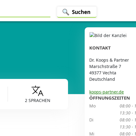
Suchen
KONTAKT
Dr. Koops & Partner
Marschstraße 7
49377 Vechta
Deutschland
koops-partner.de
ÖFFNUNGSZEITEN
2 SPRACHEN
Mo
08:00 - 
13:30 - 
Di
08:00 - 
13:30 - 
Mi
08:00 - 