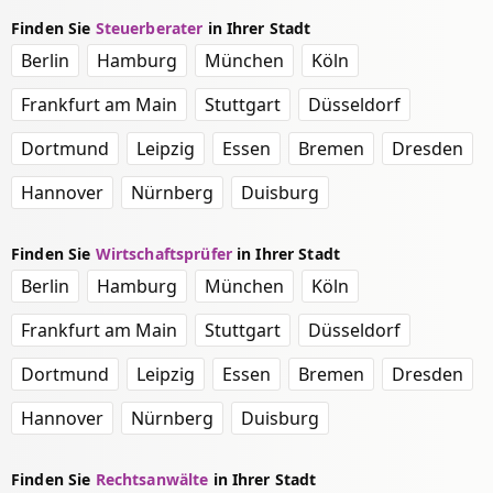
Finden Sie
Steuerberater
in Ihrer Stadt
Berlin
Hamburg
München
Köln
Frankfurt am Main
Stuttgart
Düsseldorf
Dortmund
Leipzig
Essen
Bremen
Dresden
Hannover
Nürnberg
Duisburg
Finden Sie
Wirtschaftsprüfer
in Ihrer Stadt
Berlin
Hamburg
München
Köln
Frankfurt am Main
Stuttgart
Düsseldorf
Dortmund
Leipzig
Essen
Bremen
Dresden
Hannover
Nürnberg
Duisburg
Finden Sie
Rechtsanwälte
in Ihrer Stadt