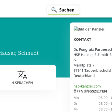
Suchen
KONTAKT
Dr. Pongratz Partners
Hauser, Schmidt-
HSP Hauser, Schmidt-S
&
Marktplatz 7
97941 Tauberbischofs
Deutschland
4 SPRACHEN
hsp-kanzlei.com
ÖFFNUNGSZEITEN
Mo
08:00 - 
Di
08:00 - 
Mi
08:00 - 