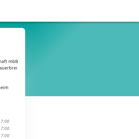
chaft mbB
auerbrei
heim
17:00
17:00
17:00