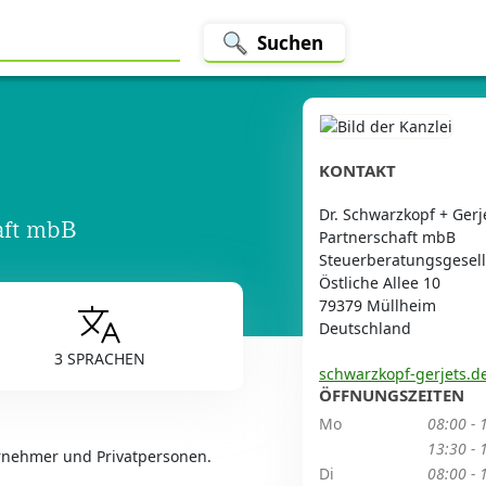
Suchen
KONTAKT
Dr. Schwarzkopf + Gerj
aft mbB
Partnerschaft mbB
Steuerberatungsgesell
Östliche Allee 10
79379 Müllheim
Deutschland
3 SPRACHEN
schwarzkopf-gerjets.d
ÖFFNUNGSZEITEN
Mo
08:00 - 
13:30 - 
rnehmer und Privatpersonen.
Di
08:00 - 