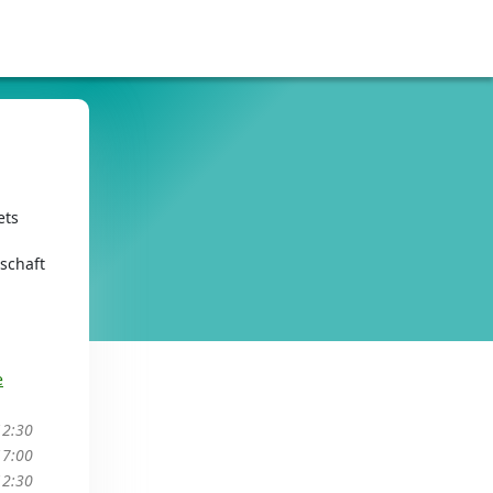
ets
schaft
e
12:30
17:00
12:30