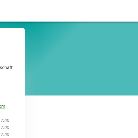
schaft
com
17:00
17:00
17:00