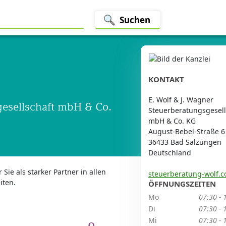
Suchen
KONTAKT
E. Wolf & J. Wagner
gesellschaft mbH & Co.
Steuerberatungsgesell
mbH & Co. KG
August-Bebel-Straße 6
36433 Bad Salzungen
Deutschland
Sie als starker Partner in allen
steuerberatung-wolf.
iten.
ÖFFNUNGSZEITEN
Mo
07:30 - 
Di
07:30 - 
Mi
07:30 - 