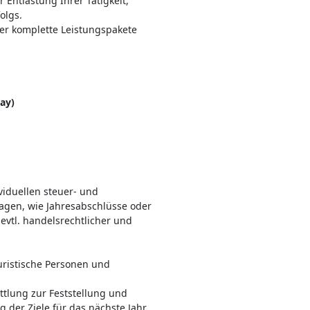
 Entlastung Ihrer Tätigkeit,
olgs.
er komplette Leistungspakete
ay)
viduellen steuer- und
lagen, wie Jahresabschlüsse oder
evtl. handelsrechtlicher und
uristische Personen und
ttlung zur Feststellung und
 der Ziele für das nächste Jahr