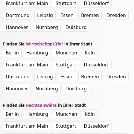
Frankfurt am Main
Stuttgart
Düsseldorf
Dortmund
Leipzig
Essen
Bremen
Dresden
Hannover
Nürnberg
Duisburg
Finden Sie
Wirtschaftsprüfer
in Ihrer Stadt
Berlin
Hamburg
München
Köln
Frankfurt am Main
Stuttgart
Düsseldorf
Dortmund
Leipzig
Essen
Bremen
Dresden
Hannover
Nürnberg
Duisburg
Finden Sie
Rechtsanwälte
in Ihrer Stadt
Berlin
Hamburg
München
Köln
Frankfurt am Main
Stuttgart
Düsseldorf