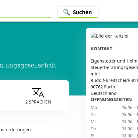
Suchen
KONTAKT
Eigenstetter und Helm
atungsgesellschaft
Steuerberatungsgesell
mbH
Rudolf-Breitscheid-Str
90762 Fürth
Deutschland
ÖFFNUNGSZEITEN
2 SPRACHEN
Mo
08:00 - 
Di
08:00 - 
Mi
08:00 - 
Do
08:00 - 
ausforderungen.
Fr
08:00 - 