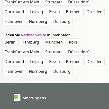
Frankfurt am Main
Stuttgart
Düsseldorf
Dortmund
Leipzig
Essen
Bremen
Dresden
Hannover
Nürnberg
Duisburg
Finden Sie
Rechtsanwälte
in Ihrer Stadt
Berlin
Hamburg
München
Köln
Frankfurt am Main
Stuttgart
Düsseldorf
Dortmund
Leipzig
Essen
Bremen
Dresden
Hannover
Nürnberg
Duisburg
SmartExperts