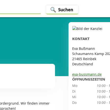
Suchen
KONTAKT
Eva Bußmann
Schaumanns Kamp 20
21465 Reinbek
Deutschland
eva-bussmann.de
ÖFFNUNGSZEITEN
Mo
10:00 - 
Di
10:00 - 
Mi
10:00 - 
Do
10:00 - 
Vordergrund. Wir finden immer
sprochen!