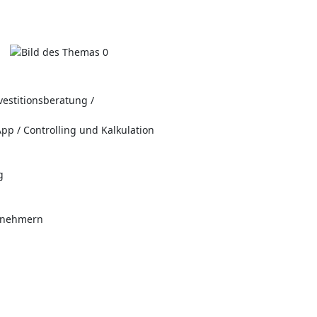
estitionsberatung /
p / Controlling und Kalkulation
g
ernehmern