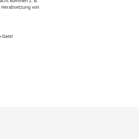
racht kommen z. B.
, Herabsetzung von
o-Date!