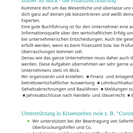
Immer im Blick - die Finanzbuchhaltung
Kümmere dich um das Wesentliche und überlasse uns d
dich ganz auf deinen Job konzentrieren und weißt dei
Experten.
Eine gute Buchführung ist für den Unternehmer eine a
Informationsquelle über den wirtschaftlichen Erfolg un
bei unternehmerischen Entscheidungen. Auch die ges
erfüllt werden, wenn es beim Finanzamt bzw. bei Prüfu
Überraschungen kommen soll.
Genau wie das ganze Unternehmen muss daher auch die
werden. Diese Aufgaben übernehmen wir sehr gerne un
Unternehmens stets im Blick.
Wir organisieren und erstellen: ◾Finanz- und Anlage
betriebswirtschaftlicher Auswertung ◾Lohnbuchhaltun
Gehaltsabrechnungen und Baulöhnen ◾Meldungen zur
◾Jahresabschlüsse nach Handels- und Steuerrecht ◾
Unterstützung in Krisenzeiten (wie z. B. "Coron
Wir unterstützen bei der Beantragung von Soforthi
Überbrückungshilfen und Co.