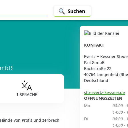
Suchen
KONTAKT
Evertz + Kessner Steue
PartG mbB
G mbB
Bachstraße 22
40764 Langenfeld (Rhe
Deutschland
stb-evertz-kessner.de
1 SPRACHE
ÖFFNUNGSZEITEN
Mo
08:00 - 
14:00 - 
Di
08:00 - 
e Hände von Profis und zerbrech'
14:00 - 