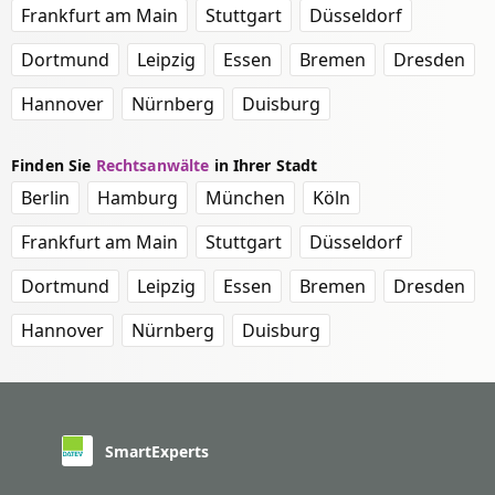
Frankfurt am Main
Stuttgart
Düsseldorf
Dortmund
Leipzig
Essen
Bremen
Dresden
Hannover
Nürnberg
Duisburg
Finden Sie
Rechtsanwälte
in Ihrer Stadt
Berlin
Hamburg
München
Köln
Frankfurt am Main
Stuttgart
Düsseldorf
Dortmund
Leipzig
Essen
Bremen
Dresden
Hannover
Nürnberg
Duisburg
SmartExperts