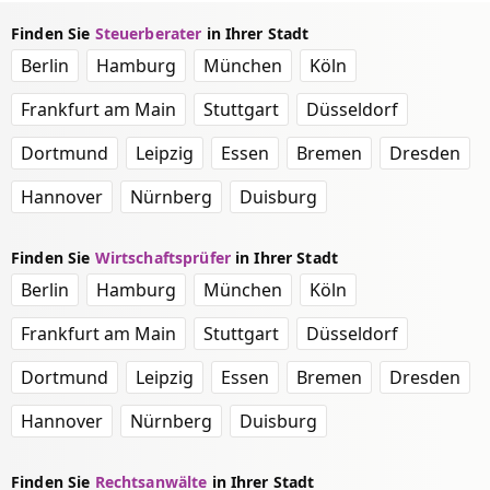
Finden Sie
Steuerberater
in Ihrer Stadt
Berlin
Hamburg
München
Köln
Frankfurt am Main
Stuttgart
Düsseldorf
Dortmund
Leipzig
Essen
Bremen
Dresden
Hannover
Nürnberg
Duisburg
Finden Sie
Wirtschaftsprüfer
in Ihrer Stadt
Berlin
Hamburg
München
Köln
Frankfurt am Main
Stuttgart
Düsseldorf
Dortmund
Leipzig
Essen
Bremen
Dresden
Hannover
Nürnberg
Duisburg
Finden Sie
Rechtsanwälte
in Ihrer Stadt