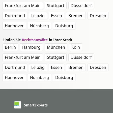
Frankfurt am Main
Stuttgart
Düsseldorf
Dortmund
Leipzig
Essen
Bremen
Dresden
Hannover
Nürnberg
Duisburg
Finden Sie
Rechtsanwälte
in Ihrer Stadt
Berlin
Hamburg
München
Köln
Frankfurt am Main
Stuttgart
Düsseldorf
Dortmund
Leipzig
Essen
Bremen
Dresden
Hannover
Nürnberg
Duisburg
SmartExperts