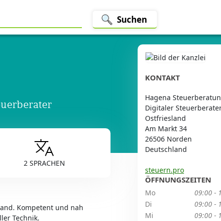
Suchen
KONTAKT
Hagena Steuerberatun
euerberater
Digitaler Steuerberate
Ostfriesland
Am Markt 34
26506 Norden
Deutschland
2 SPRACHEN
steuern.pro
ÖFFNUNGSZEITEN
Mo
09:00 - 
Di
09:00 - 
esland. Kompetent und nah
Mi
09:00 - 
ler Technik.