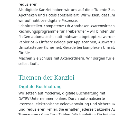
reduzieren.
Als digitale Kanzlei haben wir uns auf die effiziente Z
Apotheken und Hotels spezialisiert. Wir wissen, dass Ihr
wir auf nahtlose digitale Prozesse:
Schnittstellen-Kompetenz: Ob Apotheken-Warenwirtscha
Rechnungsprogramme für Freiberufler – wir binden Ihr
fließen automatisch, statt mühsam abgetippt zu werden
Papierlos & Einfach: Belege per App scannen, Auswert
Umsatzsteuer-Sicherheit: Gerade bei komplexen Umsätz
für Sie.
Machen Sie Schluss mit Aktenordnern. Wir sorgen für e
selbst läuft.
Themen der Kanzlei
Digitale Buchhaltung
Wir setzen auf moderne, digitale Buchhaltung mit
DATEV Unternehmen online. Durch automatisierte
Prozesse, elektronische Belegverwaltung und sichere D
und reduzieren Fehler. Sie erhalten jederzeit aktuelle
Transparenz über Ihre Zahlen. Wir begleiten Sie bei der