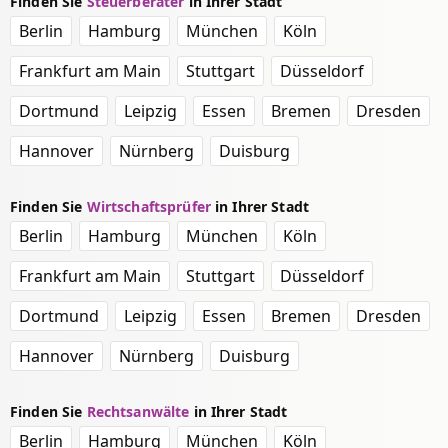
Finden Sie
Steuerberater
in Ihrer Stadt
Berlin
Hamburg
München
Köln
Frankfurt am Main
Stuttgart
Düsseldorf
Dortmund
Leipzig
Essen
Bremen
Dresden
Hannover
Nürnberg
Duisburg
Finden Sie
Wirtschaftsprüfer
in Ihrer Stadt
Berlin
Hamburg
München
Köln
Frankfurt am Main
Stuttgart
Düsseldorf
Dortmund
Leipzig
Essen
Bremen
Dresden
Hannover
Nürnberg
Duisburg
Finden Sie
Rechtsanwälte
in Ihrer Stadt
Berlin
Hamburg
München
Köln